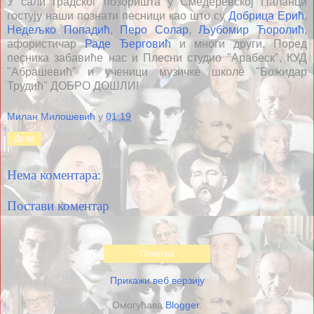
У сали градског позоришта у Смедеревској Паланци
гостују наши познати песници као што су
Добрица Ерић
,
Недељко Попадић
,
Перо Солар
,
Љубомир Ћоролић
,
афористичар
Раде Ђерговић
и многи други. Поред
песника забавиће нас и Плесни студио "Арабеск", КУД
"Абрашевић" и ученици музичке школе "Божидар
Трудић" ДОБРО ДОШЛИ!
Милан Милошевић
у
01:19
Дели
Нема коментара:
Постави коментар
Почетна
Прикажи веб верзију
Омогућава
Blogger
.