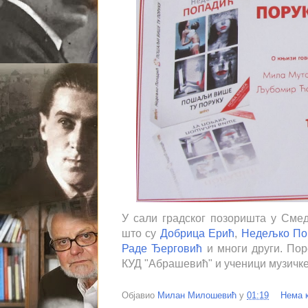
У сали градског позоришта у Смед
што су
Добрица Ерић
,
Недељко По
Раде Ђерговић
и многи други. Пор
КУД "Абрашевић" и ученици музич
Објавио
Милан Милошевић
у
01:19
Нема 