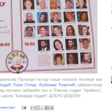
еревској Паланци гостују наши познати песници као
падић
,
Перо Солар
,
Љубомир Ћоролић
, афористичар
ед песника забавиће нас и Плесни студио "Арабеск",
ке школе "Божидар Трудић" ДОБРО ДОШЛИ!
коментара: