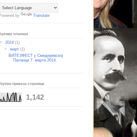
Powered by
Translate
Архива чланака
▼
2014
(1)
▼
март
(1)
ВИТЕЗФЕСТ у Смедеревској
Паланци 7. марта 2014.
Укупно приказа странице
1,142